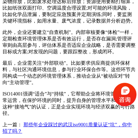
染物排放，比如废水处理达标后排放；资源使用要精打细算，
比如纸张双面打印、空调温度合理设置;对可能的环境风险，
比如化学品泄漏，要制定应急预案并定期演练;同时，要监测
关键环境指标，如用水量、废气浓度，记录数据并分析趋势。
此外，企业还要建立“自查机制”。内部审核要像“体检”一样，
定期检查环境管理体系是否有效运行，是否存在漏洞;管理评
审则由高层参与，评估体系是否适应企业战略，是否需要调整
目标或方案;对发现的问题，要跟踪整改，形成闭环。
最后，企业需关注“外部联动”。比如要求供应商提供环保材
料，与社区沟通环境信息，参与行业环保合作等。这些环节共
同构成一个动态的环境管理体系，推动企业从“被动应对”转
向“主动管理”。
ISO14001强调“适合”与“持续”，它帮助企业将环境管理融入日
常运营，在保护环境的同时，提升自身的管理水平和竞争力。
这种“接地气”的认证，正是企业实现环境与经济双赢的可行路
径。
上一篇：
那些年企业踩过的武汉iso9001质量认证“坑”，你中
招了吗？