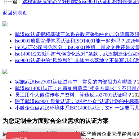
下一篇：
远程审核成常态？好的武汉iso9001认证机构如何保
返回列表页
武汉iso认证揭秘基础三体系在政府采购中的加分隐藏逻
iso9001质量管理体系认证和ISO14001能一起办吗？20
ISO认证公司带你区分：ISO9001换版，是改文件还是改
iso14001:2026新增“气候变化应对”条款，武汉制造企
iso9001认证中的“风险思维”具体怎么落地？不是写几句
实施武汉iso27001认证过程中，常见的内部阻力有哪些？
武汉iso14001认证：内审如何覆盖“相关方需求”？不只
员工用个人微信传客户资料，算违反iso27001认证吗？
20
除了武汉iso9001质量认证，这些“小众”认证让您的中标
小微企业做武汉环境体系ISO14001认证，文件一定要写
为您定制全方面贴合企业需求的认证方案
iso9001认证
|
iso14001认证
|
iso27001认证
|华质诺企业管理咨询服